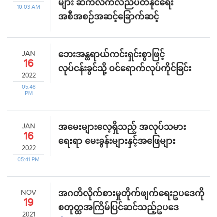
များ ဆက်လက်လည်ပတ်နိုင်ရေး
10:03 AM
အစီအစဉ်အဆင့်ခြောက်ဆင့်
JAN
ဘေးအန္တရာယ်ကင်းရှင်းစွာဖြင့်
16
လုပ်ငန်းခွင်သို့ ဝင်ရောက်လုပ်ကိုင်ခြင်း
2022
05:46
PM
JAN
အမေးများလေ့ရှိသည့် အလုပ်သမား
16
ရေးရာ မေးခွန်းများနှင့်အဖြေများ
2022
05:41 PM
NOV
အဂတိလိုက်စားမှုတိုက်ဖျက်ရေးဥပဒေကို
19
စတုတ္ထအကြိမ်ပြင်ဆင်သည့်ဥပဒေ
2021