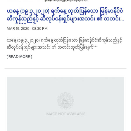
ယနေ့ (၁၉.၃.၂၀၂၀) ရက်နေ့ ထုတ်ပြန်သော မြန်မာနိုင်ငံ
ဆီကုန်သည်နှင့် ဆီလုပ်ငန်းရှင်များအသင်း ၏ သတင်း
ထုတ်ပြန်ချက်***
MAR 19, 2020 - 08:30 PM
ယနေ့ (၁၉.၃.၂၀၂၀) ရက်နေ့ ထုတ်ပြန်သော မြန်မာနိုင်ငံဆီကုန်သည်နှင့်
ဆီလုပ်ငန်းရှင်များအသင်း ၏ သတင်းထုတ်ပြန်ချက်***
[ READ MORE ]