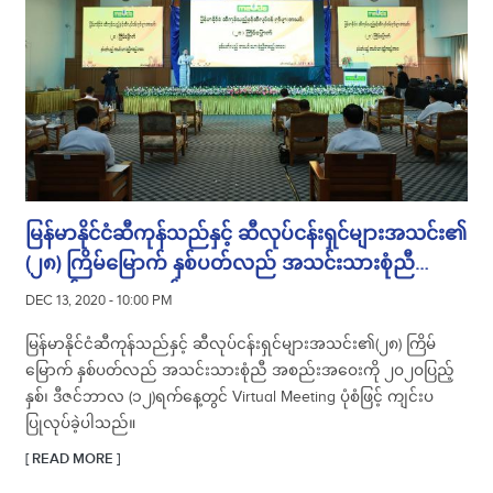
မြန်မာနိုင်ငံဆီကုန်သည်နှင့် ဆီလုပ်ငန်းရှင်များအသင်း၏
(၂၈) ကြိမ်မြောက် နှစ်ပတ်လည် အသင်းသားစုံညီ
အစည်းအဝေးကျင်းပ
DEC 13, 2020 - 10:00 PM
မြန်မာနိုင်ငံဆီကုန်သည်နှင့် ဆီလုပ်ငန်းရှင်များအသင်း၏(၂၈) ကြိမ်
မြောက် နှစ်ပတ်လည် အသင်းသားစုံညီ အစည်းအဝေးကို ၂၀၂၀ပြည့်
နှစ်၊ ဒီဇင်ဘာလ (၁၂)ရက်နေ့တွင် Virtual Meeting ပုံစံဖြင့် ကျင်းပ
ပြုလုပ်ခဲ့ပါသည်။
[ READ MORE ]